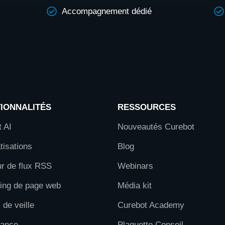
Accompagnement dédié
IONNALITÉS
RESSOURCES
 AI
Nouveautés Curebot
isations
Blog
r de flux RSS
Webinars
ring de page web
Média kit
 de veille
Curebot Academy
lance
Plaquette Conseil