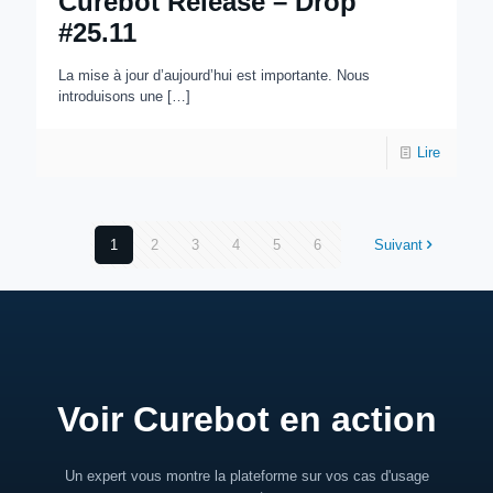
Curebot Release – Drop
#25.11
La mise à jour d’aujourd’hui est importante. Nous
introduisons une
[…]
Lire
1
2
3
4
5
6
Suivant
Voir Curebot en action
Un expert vous montre la plateforme sur vos cas d'usage