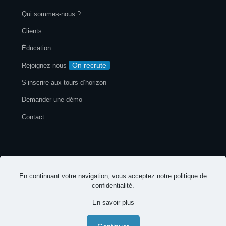
Qui sommes-nous ?
Clients
Éducation
On recrute
Rejoignez-nous
S’inscrire aux tours d’horizon
Demander une démo
Contact
Mentions légales
Politique de confidentialité
En continuant votre navigation, vous acceptez notre
politique de
© 2026 EspritsCollaboratifs. Tous droits réservés
confidentialité
.
En savoir plus
-
-
Français