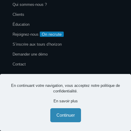
Qui sommes-nous ?
Clients
Éducation
On recrute
Rejoignez-nous
S’inscrire aux tours d’horizon
Demander une démo
Contact
En continuant votre navigation, vous acceptez notre
politique de
confidentialité
.
Mentions légales
Politique de confidentialité
En savoir plus
© 2026 EspritsCollaboratifs. Tous droits réservés
Continuer
-
-
Français