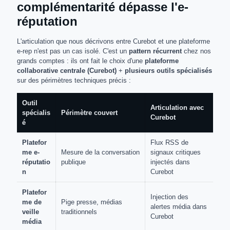
complémentarité dépasse l'e-
réputation
L'articulation que nous décrivons entre Curebot et une plateforme
e-rep n'est pas un cas isolé. C'est un
pattern récurrent
chez nos
grands comptes : ils ont fait le choix d'une
plateforme
collaborative centrale (Curebot)
+
plusieurs outils spécialisés
sur des périmètres techniques précis :
Outil
Articulation avec
spécialis
Périmètre couvert
Curebot
é
Platefor
Flux RSS de
me e-
Mesure de la conversation
signaux critiques
réputatio
publique
injectés dans
n
Curebot
Platefor
Injection des
me de
Pige presse, médias
alertes média dans
veille
traditionnels
Curebot
média