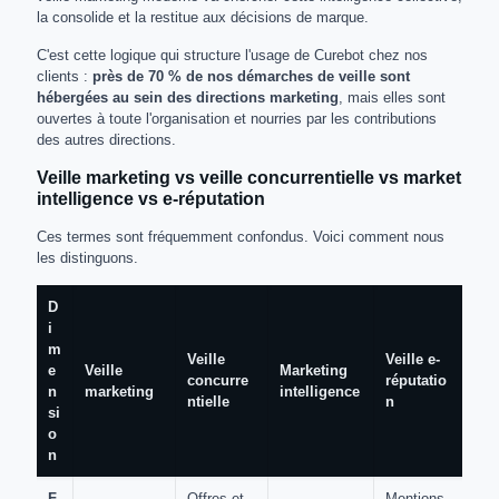
la consolide et la restitue aux décisions de marque.
C'est cette logique qui structure l'usage de Curebot chez nos
clients :
près de 70 % de nos démarches de veille sont
hébergées au sein des directions marketing
, mais elles sont
ouvertes à toute l'organisation et nourries par les contributions
des autres directions.
Veille marketing vs veille concurrentielle vs market
intelligence vs e-réputation
Ces termes sont fréquemment confondus. Voici comment nous
les distinguons.
D
i
m
Veille
Veille e-
e
Veille
Marketing
concurre
réputatio
n
marketing
intelligence
ntielle
n
si
o
n
F
Offres et
Mentions