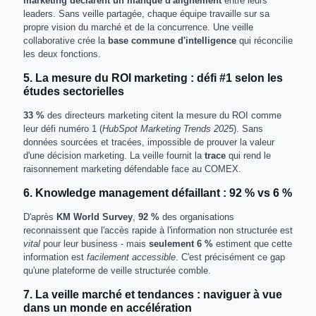
marketing déclarent un manque d'alignement
entre leurs
leaders. Sans veille partagée, chaque équipe travaille sur sa
propre vision du marché et de la concurrence. Une veille
collaborative crée la
base commune d'intelligence
qui réconcilie
les deux fonctions.
5. La mesure du ROI marketing : défi #1 selon les
études sectorielles
33 %
des directeurs marketing citent la mesure du ROI comme
leur défi numéro 1 (
HubSpot Marketing Trends 2025
). Sans
données sourcées et tracées, impossible de prouver la valeur
d'une décision marketing. La veille fournit la
trace
qui rend le
raisonnement marketing défendable face au COMEX.
6. Knowledge management défaillant : 92 % vs 6 %
D'après
KM World Survey
,
92 %
des organisations
reconnaissent que l'accès rapide à l'information non structurée est
vital
pour leur business - mais
seulement 6 %
estiment que cette
information est
facilement accessible
. C'est précisément ce gap
qu'une plateforme de veille structurée comble.
7. La veille marché et tendances : naviguer à vue
dans un monde en accélération