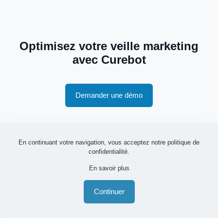
Optimisez votre veille marketing
avec Curebot
Demander une démo
En continuant votre navigation, vous acceptez notre
politique de
confidentialité
.
En savoir plus
FAQ - Veille marketing
Continuer
1
Quelle est la différence entre veille
marketing, veille concurrentielle et market
intelligence ?