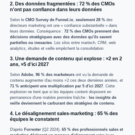
2. Des données fragmentées : 72 % des CMOs
n'ont pas confiance dans leurs données
Selon le
CMO Survey de Funnel.io
,
seulement 28 %
des
directeurs marketing ont une « confiance substantielle » dans
leurs données. Conséquence :
72 % des CMOs prennent des
décisions stratégiques avec des données qu'ils savent
partielles ou inexactes
. Les silos entre martech, CRM, web
analytics, études et veille empêchent la consolidation.
3. Une demande de contenu qui explose : ×2 en 2
ans, ×5 d'ici 2027
Selon
Adobe
,
96 % des marketeurs
ont vu la demande de
contenu augmenter d'au moins ×2 ces deux dernières années, et
71 % anticipent une multiplication par 5 d'ici 2027
. Cette
explosion ne tient que si les équipes content disposent en
permanence d'une matière première fraîche :
les insights de
veille deviennent le carburant des stratégies de contenu
.
4. Le désalignement sales-marketing : 65 % des
équipes le constatent
D'après
Forrester
(Q2 2024),
65 % des professionnels sales et