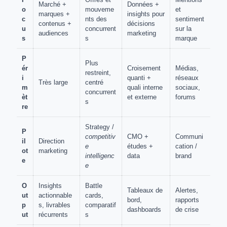
Marché +
Données +
o
mouveme
et
marques +
insights pour
c
nts des
sentiment
contenus +
décisions
u
concurrent
sur la
audiences
marketing
s
s
marque
P
Plus
ér
Croisement
Médias,
restreint,
i
quanti +
réseaux
Très large
centré
m
quali interne
sociaux,
concurrent
èt
et externe
forums
s
re
Strategy /
P
competitiv
CMO +
Communi
il
Direction
e
études +
cation /
ot
marketing
intelligenc
data
brand
e
e
O
Insights
Battle
Tableaux de
Alertes,
ut
actionnable
cards,
bord,
rapports
p
s, livrables
comparatif
dashboards
de crise
ut
récurrents
s