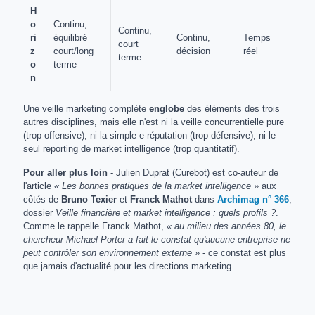
H
o
Continu,
Continu,
ri
équilibré
Continu,
Temps
court
z
court/long
décision
réel
terme
o
terme
n
Une veille marketing complète
englobe
des éléments des trois
autres disciplines, mais elle n'est ni la veille concurrentielle pure
(trop offensive), ni la simple e-réputation (trop défensive), ni le
seul reporting de market intelligence (trop quantitatif).
Pour aller plus loin
- Julien Duprat (Curebot) est co-auteur de
l'article
« Les bonnes pratiques de la market intelligence »
aux
côtés de
Bruno Texier
et
Franck Mathot
dans
Archimag n° 366
,
dossier
Veille financière et market intelligence : quels profils ?
.
Comme le rappelle Franck Mathot,
« au milieu des années 80, le
chercheur Michael Porter a fait le constat qu'aucune entreprise ne
peut contrôler son environnement externe »
- ce constat est plus
que jamais d'actualité pour les directions marketing.