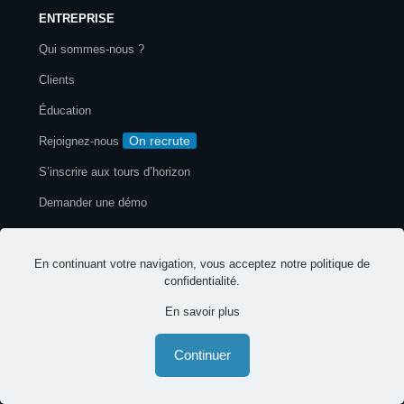
ENTREPRISE
Qui sommes-nous ?
Clients
Éducation
On recrute
Rejoignez-nous
S’inscrire aux tours d’horizon
Demander une démo
Contact
En continuant votre navigation, vous acceptez notre
politique de
confidentialité
.
En savoir plus
Mentions légales
Politique de confidentialité
© 2026 EspritsCollaboratifs. Tous droits réservés
Continuer
-
-