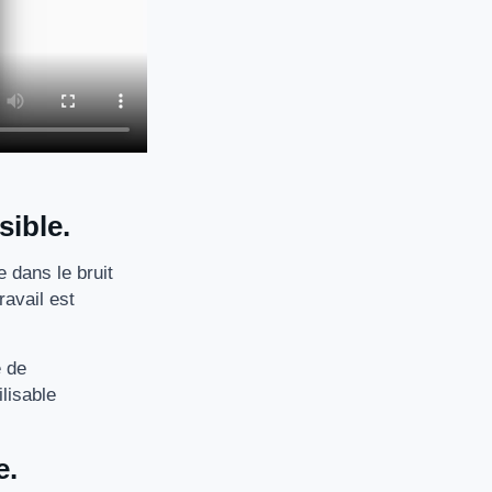
sible.
 dans le bruit
ravail est
e de
lisable
e.