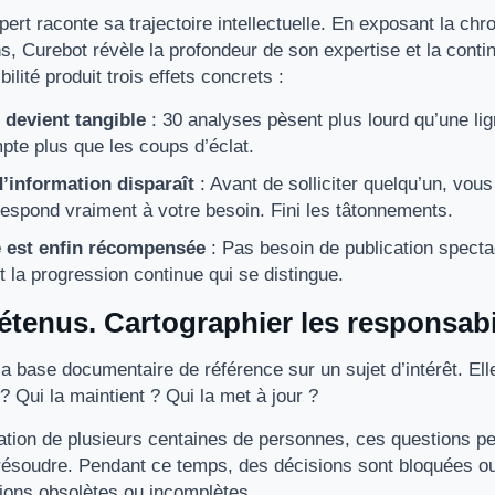
ert raconte sa trajectoire intellectuelle. En exposant la ch
s, Curebot révèle la profondeur de son expertise et la conti
ilité produit trois effets concrets :
é devient tangible
: 30 analyses pèsent plus lourd qu’une li
pte plus que les coups d’éclat.
d’information disparaît
: Avant de solliciter quelqu’un, vou
respond vraiment à votre besoin. Fini les tâtonnements.
 est enfin récompensée
: Pas besoin de publication specta
 la progression continue qui se distingue.
étenus. Cartographier les responsabi
a base documentaire de référence sur un sujet d’intérêt. Ell
? Qui la maintient ? Qui la met à jour ?
tion de plusieurs centaines de personnes, ces questions p
 résoudre. Pendant ce temps, des décisions sont bloquées ou,
tions obsolètes ou incomplètes.