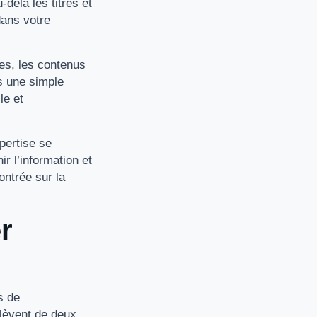
-delà les titres et
dans votre
ées, les contenus
s une simple
le et
pertise se
ir l’information et
ontrée sur la
r
s de
elèvent de deux