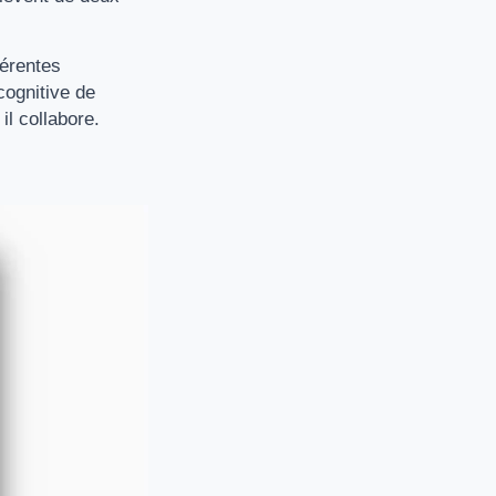
férentes
cognitive de
il collabore.