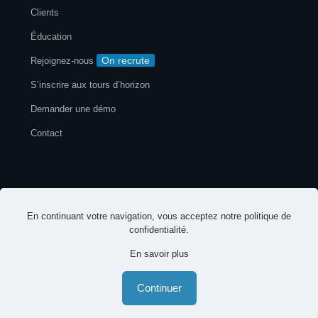
Clients
Éducation
On recrute
Rejoignez-nous
S’inscrire aux tours d’horizon
Demander une démo
Contact
Mentions légales
Politique de confidentialité
En continuant votre navigation, vous acceptez notre
politique de
© 2026 EspritsCollaboratifs. Tous droits réservés
confidentialité
.
En savoir plus
-
-
Français
Continuer