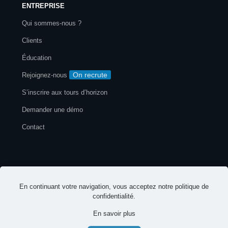
ENTREPRISE
Qui sommes-nous ?
Clients
Éducation
On recrute
Rejoignez-nous
S’inscrire aux tours d’horizon
Demander une démo
Contact
Mentions légales
Politique de confidentialité
En continuant votre navigation, vous acceptez notre
politique de
© 2026 EspritsCollaboratifs. Tous droits réservés
confidentialité
.
En savoir plus
-
-