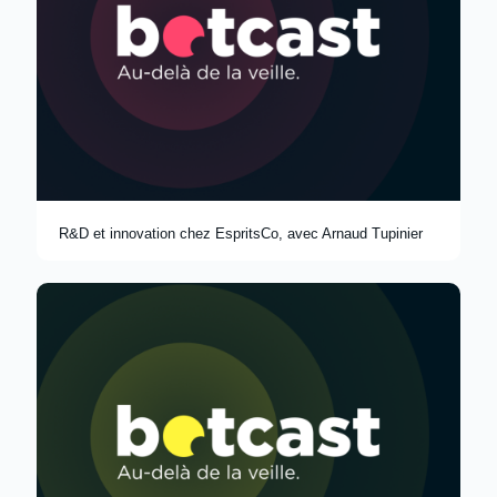
R&D et innovation chez EspritsCo, avec Arnaud Tupinier